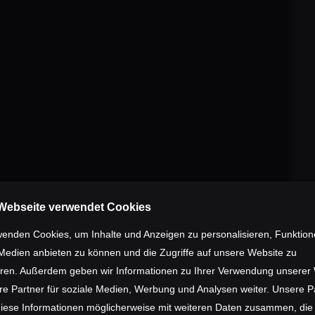
unity wichtig. Jeder
ingen. Ob zum
kter oder zu
r berichten auf
nälen und hier auf
hritte. Von der Idee
tmachen lohnt sich!
eiligen, verlosen wir
r 001.
Webseite verwendet Cookies
wenden Cookies, um Inhalte und Anzeigen zu personalisieren, Funktion
 Medien anbieten zu können und die Zugriffe auf unsere Website zu
THE VIDEO
eren. Außerdem geben wir Informationen zu Ihrer Verwendung unserer
re Partner für soziale Medien, Werbung und Analysen weiter. Unsere P
diese Informationen möglicherweise mit weiteren Daten zusammen, die