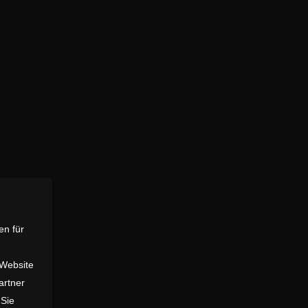
en für
 Website
artner
 Sie