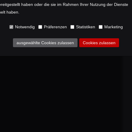
reitgestellt haben oder die sie im Rahmen Ihrer Nutzung der Dienste
lt haben.
Notwendig
Präferenzen
Statistiken
Marketing
ausgewählte Cookies zulassen
Cookies zulassen