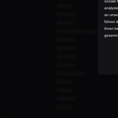
soziale
Albania
analysi
SERVICE
Andorra
an unse
Belgium
führen 
Service-Document
ihnen be
Bosnia & Herzegovina
Crash Replacement
gesamme
Bulgaria
Downloads
Denmark
Distributor
Germany
Newsletter
Estonia
Faroe Islands
Finland
France
Gibraltar
Greece