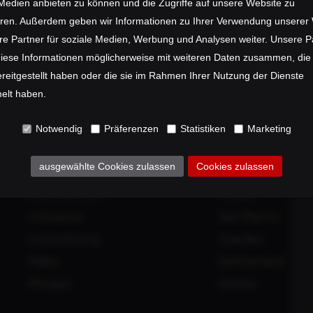
 Medien anbieten zu können und die Zugriffe auf unsere Website zu
Ireland
Netherlands
eren. Außerdem geben wir Informationen zu Ihrer Verwendung unserer
Iceland
Macedonia
re Partner für soziale Medien, Werbung und Analysen weiter. Unsere P
Isle of Man
Norway
diese Informationen möglicherweise mit weiteren Daten zusammen, die
reitgestellt haben oder die sie im Rahmen Ihrer Nutzung der Dienste
Italy
Austria
lt haben.
Jersey
Poland
Kazakhstan
Portugal
Notwendig
Präferenzen
Statistiken
Marketing
Croatia
Moldova
ausgewählte Cookies zulassen
Cookies zulassen
Latvia
Romania
Liechtenstein
Russia
Lithuania
San Marino
Luxembourg
Sweden
Malta
Switzerland
Monaco
Serbia