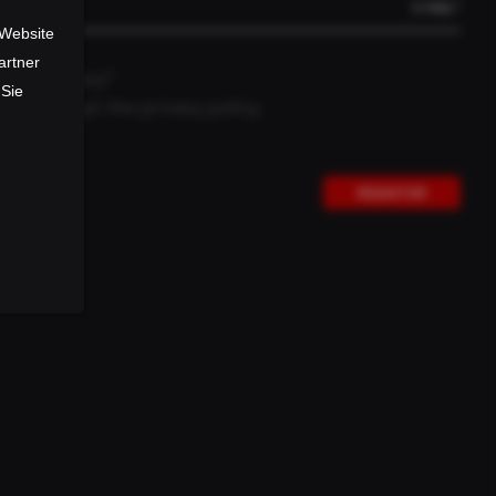
E-MAIL*
Slovenia
 Website
Spain
artner
Data privacy*
Svalbard & Jan Mayen
 Sie
I accept the privacy policy.
Czech Republic
Turkey
REGISTER
Ukraine
Hungary
Vatican City
United Kingdom
Belarus
NEWSLETTER