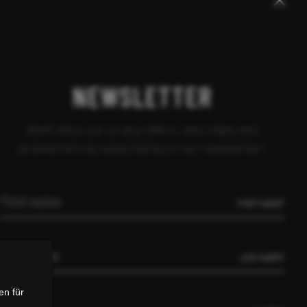
CANCEL ORDER
DEALER INQUIRY
CONTACT
OUT US
PEOPLE
DEALER
NEWSLETTER
Don't miss out on any offers, test rides and
promotions by subscribing to our newsletter!
RY
FIRST NAME*
AIA
OTHERS
LAST NAME*
en für
Slovakia