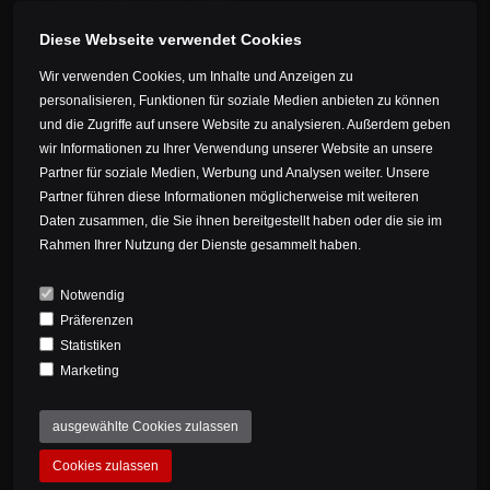
OCEAIA
I accept the privacy policy.
Germany
Diese Webseite verwendet Cookies
OTHERS
Estonia
Wir verwenden Cookies, um Inhalte und Anzeigen zu
REGISTER
Faroe Islands
personalisieren, Funktionen für soziale Medien anbieten zu können
und die Zugriffe auf unsere Website zu analysieren. Außerdem geben
Finland
wir Informationen zu Ihrer Verwendung unserer Website an unsere
THE SUPERFAST EDITION 15
France
Partner für soziale Medien, Werbung und Analysen weiter. Unsere
Partner führen diese Informationen möglicherweise mit weiteren
Gibraltar
With THE SUPERFAST Edition 15, we’re celebrating our
Daten zusammen, die Sie ihnen bereitgestellt haben oder die sie im
Greece
company’s 15th anniversary. This special edition, limited
Rahmen Ihrer Nutzung der Dienste gesammelt haben.
to 15 units, impresses with its unique attention to detail.
Guernsey
Notwendig
Ireland
Präferenzen
ON STOCK!
Iceland
Statistiken
Marketing
SHOP // DETAILS
Isle of Man
Italy
ausgewählte Cookies zulassen
Jersey
Cookies zulassen
Kazakhstan