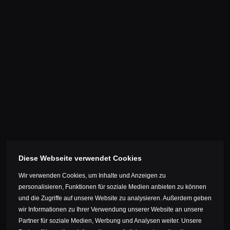
Das wäre die Gelegenheit gewesen, mit einer Flasche
Jersey
Schampus zu spitzen. Leider war keine Flasche in der
Kasachstan
Nähe. Egal, wir stießen mit den Getränken an, die wir
am bereits fast geplünderten Award-Buffett noch
Kroatien
ergattern konnten. Es gibt Augenblicke, die sind auch
Lettland
ohne Schampus so groß und glamourös, dass man sie
nie mehr vergisst.
Liechtenstein
Litauen
Luxemburg
Malta
Monaco
Montenegro
Diese Webseite verwendet Cookies
Niederlande
Wir verwenden Cookies, um Inhalte und Anzeigen zu
VIDEO
personalisieren, Funktionen für soziale Medien anbieten zu können
Mazedonien
und die Zugriffe auf unsere Website zu analysieren. Außerdem geben
Norwegen
wir Informationen zu Ihrer Verwendung unserer Website an unsere
Partner für soziale Medien, Werbung und Analysen weiter. Unsere
Österreich