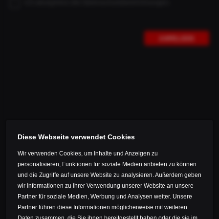
OCEANIEN
Ich akzeptiere die Datenschutzbestimmungen.
Deutschland
HOME
SERVICE-CENTER
CRASH REPLACEMENT
ANDERE
Estland
CRASH REPLACEMENT
ANMELDEN
Färöer
Finnland
HOCHWERTIGER SERVICE FÜR HOCHWERTIGE PRODUKTE
Frankreich
Gibraltar
Durch höchste Standards in der Produktion und der
Qualitätssicherung können wir Produkte von höchster
Griechenland
Präzision und Lebensdauer gewährleisten.
Guernsey
Diese Webseite verwendet Cookies
Irland
Als besonderen extra Service bieten wir neben der
zweijährigen Garantie für alle registrierten Erstbesitzer
Wir verwenden Cookies, um Inhalte und Anzeigen zu
Island
mit gültigem Kaufbeleg ein Crash Replacement im
personalisieren, Funktionen für soziale Medien anbieten zu können
Isle of Man
Zeitraum von
3 Jahren ab Kaufdatum
an.
und die Zugriffe auf unsere Website zu analysieren. Außerdem geben
Italien
wir Informationen zu Ihrer Verwendung unserer Website an unsere
Partner für soziale Medien, Werbung und Analysen weiter. Unsere
PREMIUM SERVICE
: Beim Kauf über unsere Homepage
Jersey
Partner führen diese Informationen möglicherweise mit weiteren
wird Ihr Laufradsatz
automatisch registriert
und erhält
Kasachstan
Daten zusammen, die Sie ihnen bereitgestellt haben oder die sie im