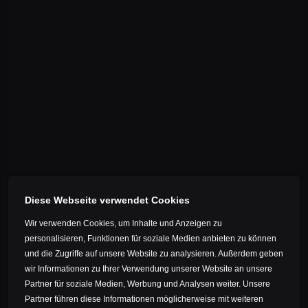
Freilaufkörper für Shimano Standard, Shimano Micro
Spline, SRAM XD
Made in Germany
inkl. Laufradtasche, Tubelessventile
Diese Webseite verwendet Cookies
Wir verwenden Cookies, um Inhalte und Anzeigen zu
personalisieren, Funktionen für soziale Medien anbieten zu können
und die Zugriffe auf unsere Website zu analysieren. Außerdem geben
wir Informationen zu Ihrer Verwendung unserer Website an unsere
Partner für soziale Medien, Werbung und Analysen weiter. Unsere
Partner führen diese Informationen möglicherweise mit weiteren