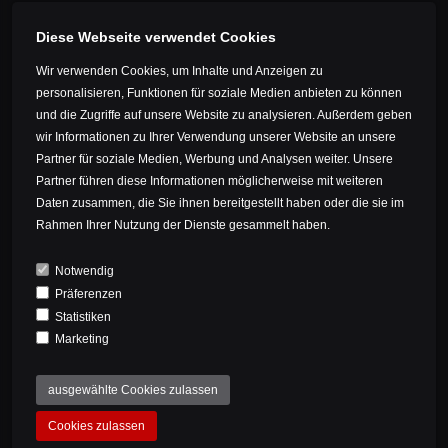
Kroatien
Diese Webseite verwendet Cookies
Lettland
Wir verwenden Cookies, um Inhalte und Anzeigen zu
BESCHREIBUNG
Liechtenstein
personalisieren, Funktionen für soziale Medien anbieten zu können
und die Zugriffe auf unsere Website zu analysieren. Außerdem geben
Mit unserem Hoody zeigst Du Deine
Litauen
wir Informationen zu Ihrer Verwendung unserer Website an unsere
Leidenschaft für Bike Ahead auch
Luxemburg
Partner für soziale Medien, Werbung und Analysen weiter. Unsere
abseits der Bike-Strecke. Unser
Partner führen diese Informationen möglicherweise mit weiteren
Malta
Daten zusammen, die Sie ihnen bereitgestellt haben oder die sie im
Team-Hoody besteht aus weicher,
Monaco
Rahmen Ihrer Nutzung der Dienste gesammelt haben.
zertifizierter Bio-Baumwolle und ist
Montenegro
hochwertig verarbeitet. Du hast die
Notwendig
Niederlande
Wahl zwischen verschiedenen
Präferenzen
Mazedonien
Statistiken
Designs.
Marketing
Norwegen
Farbe: Weiß oder Grau
Österreich
ausgewählte Cookies zulassen
Print: BAC oder Always Ahead
Polen
Cookies zulassen
Größen: XS, S, M, L, XL
Portugal