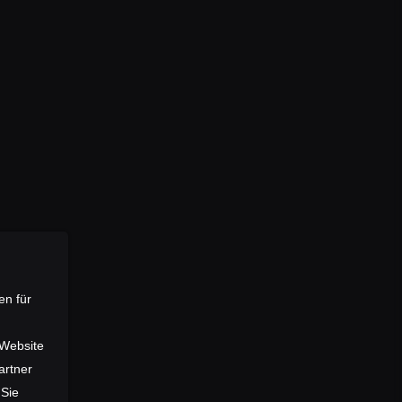
zliche Fragen wie den
lsweise die Art der
ng ein. Alles erfolgte
 wurde veröffentlicht.
log
auf unserer
en für
 Website
artner
 Sie