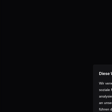
über die wichtigen E
Einsatzbereich. Aber 
Zugverlegung. Die Erg
voll transparent. Jede
Auf Instagram und F
Website.
Diese 
Wir ver
soziale
analysi
an unse
führen 