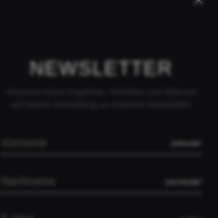
RRUFEN
HÄNDLERANFRAGE
KONTAKT
IDUNG
ÜBER UNS
PEOPLE
DEALER
NEWSLETTER
Verpasse keine Angebote, Testrides und Aktionen
mit Deiner Anmeldung zu unserem Newsletter!
SUPERFAST
UNTRY
AL XPLR
VORNAME*
AFRIKA
PERFAST – RIVAL XPLR
NACHNAME*
E
ltimative Gravelbike made in Germany. Es wurde