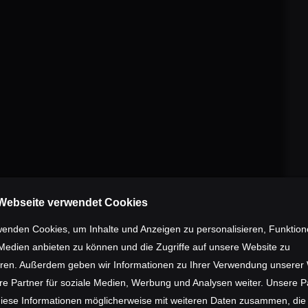
ckpunkte abzustimmen. Über grundsät
auch über wichtige Details wie beispie
ebnisse flossen direkt in die Entwicklu
r Schritt bei der Entstehung des Bikes
acebook, sowie im
THE SUPERFAST-B
Webseite verwendet Cookies
wenden Cookies, um Inhalte und Anzeigen zu personalisieren, Funktion
 Medien anbieten zu können und die Zugriffe auf unsere Website zu
eren. Außerdem geben wir Informationen zu Ihrer Verwendung unserer
re Partner für soziale Medien, Werbung und Analysen weiter. Unsere P
diese Informationen möglicherweise mit weiteren Daten zusammen, die