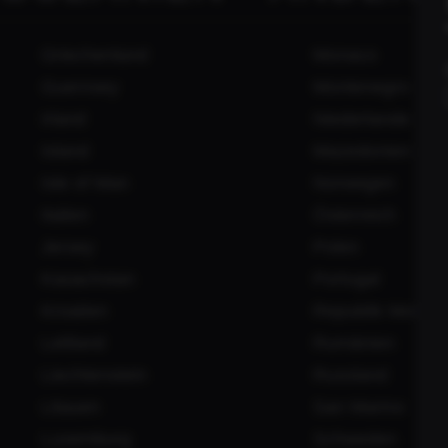
für maximale Performance
Griechenland
Monaco
Guernsey
Montenegro
Irland
Niederlande
Island
Mazedonien
Isle of Man
Norwegen
Italien
Österreich
Jersey
Polen
Kasachstan
Portugal
Kroatien
Republik Moldau
Lettland
Rumänien
Liechtenstein
Russland
›
Litauen
San Marino
Luxemburg
Schweden