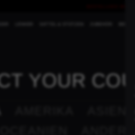
BESTELLUNG WIDE
SUCHEN
DER
LENKER
SATTEL & STÜTZEN
ZUBEHÖR
BEKLE
THE 
CT YOUR CO
– RIV
A
AMERIKA
ASIEN
ARTIKELNUMMER:
THE SU
OCEANIEN
ANDER
THE SUPERFAST ist das u