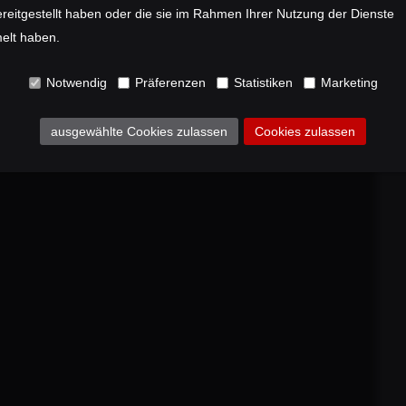
reitgestellt haben oder die sie im Rahmen Ihrer Nutzung der Dienste
lt haben.
Notwendig
Präferenzen
Statistiken
Marketing
ausgewählte Cookies zulassen
Cookies zulassen
nity war ein Gravelbike der Kategor
elle Bikes. Die Herausforderung: Ein 
en, die sich scheinbar gegenseitig au