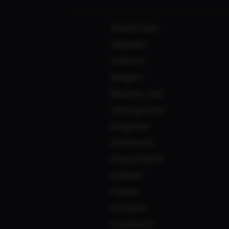
Ålandinseln
Albanien
Andorra
Belgien
Bosnien und
Herzegowina
Bulgarien
Dänemark
Deutschland
Estland
Färöer
‹
Finnland
Frankreich